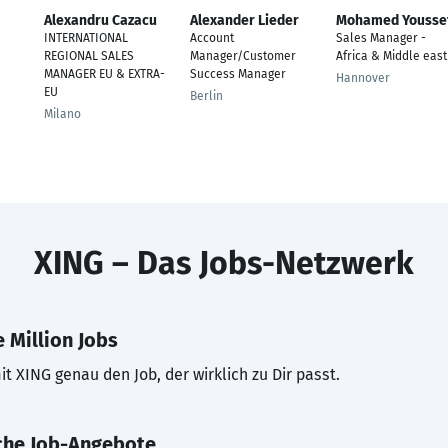
Alexandru Cazacu
Alexander Lieder
Mohamed Yousse
INTERNATIONAL
Account
Sales Manager -
REGIONAL SALES
Manager/Customer
Africa & Middle east
MANAGER EU & EXTRA-
Success Manager
Hannover
EU
Berlin
Milano
XING – Das Jobs-Netzwerk
 Million Jobs
t XING genau den Job, der wirklich zu Dir passt.
che Job-Angebote