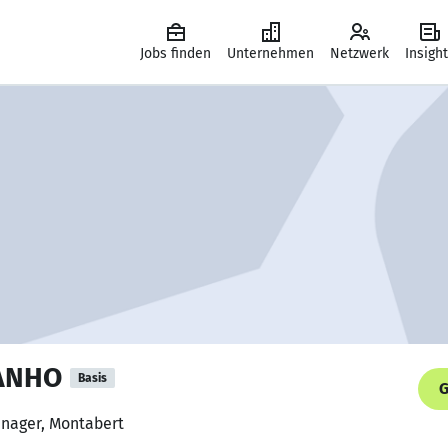
Jobs finden
Unternehmen
Netzwerk
Insigh
JANHO
Basis
G
anager, Montabert