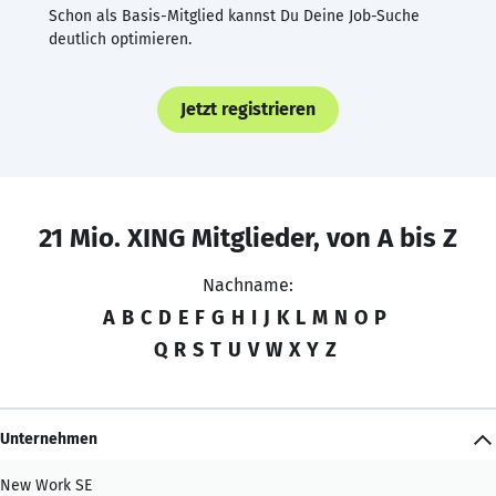
Schon als Basis-Mitglied kannst Du Deine Job-Suche
deutlich optimieren.
Jetzt registrieren
21 Mio. XING Mitglieder, von A bis Z
Nachname:
A
B
C
D
E
F
G
H
I
J
K
L
M
N
O
P
Q
R
S
T
U
V
W
X
Y
Z
Unternehmen
New Work SE