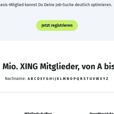
asis-Mitglied kannst Du Deine Job-Suche deutlich optimieren.
Jetzt registrieren
 Mio. XING Mitglieder, von A bi
Nachname:
A
B
C
D
E
F
G
H
I
J
K
L
M
N
O
P
Q
R
S
T
U
V
W
X
Y
Z
Mitgliedschaften
Hauptbereiche