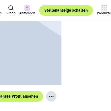
Stellenanzeige schalten
ts
Suche
Anmelden
Produkte
anzes Profil ansehen