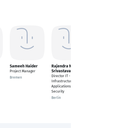
Sameeh Haider
Rajendra Nath
Adriano Kehl
Srivastava
Project Manager
Project Manager
Director IT -
Bremen
Hamburg
Infrastructure,
Applications &
Security
Berlin