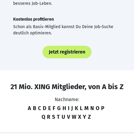
besseres Job-Leben.
Kostenlos profitieren
Schon als Basis-Mitglied kannst Du Deine Job-Suche
deutlich optimieren.
Jetzt registrieren
21 Mio. XING Mitglieder, von A bis Z
Nachname:
A
B
C
D
E
F
G
H
I
J
K
L
M
N
O
P
Q
R
S
T
U
V
W
X
Y
Z