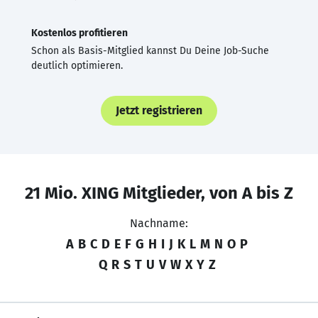
Kostenlos profitieren
Schon als Basis-Mitglied kannst Du Deine Job-Suche
deutlich optimieren.
Jetzt registrieren
21 Mio. XING Mitglieder, von A bis Z
Nachname:
A
B
C
D
E
F
G
H
I
J
K
L
M
N
O
P
Q
R
S
T
U
V
W
X
Y
Z