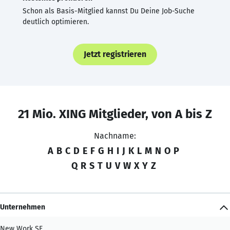
Schon als Basis-Mitglied kannst Du Deine Job-Suche
deutlich optimieren.
Jetzt registrieren
21 Mio. XING Mitglieder, von A bis Z
Nachname:
A
B
C
D
E
F
G
H
I
J
K
L
M
N
O
P
Q
R
S
T
U
V
W
X
Y
Z
Unternehmen
New Work SE