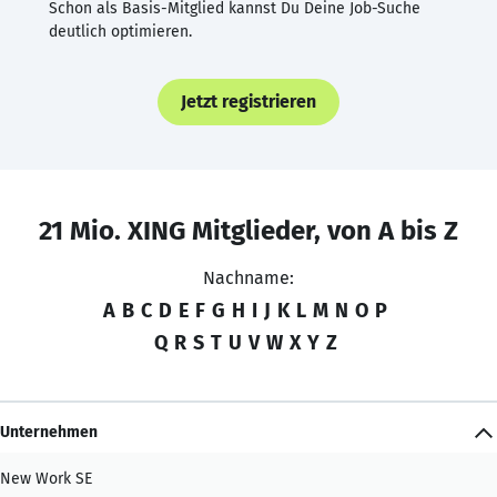
Schon als Basis-Mitglied kannst Du Deine Job-Suche
deutlich optimieren.
Jetzt registrieren
21 Mio. XING Mitglieder, von A bis Z
Nachname:
A
B
C
D
E
F
G
H
I
J
K
L
M
N
O
P
Q
R
S
T
U
V
W
X
Y
Z
Unternehmen
New Work SE