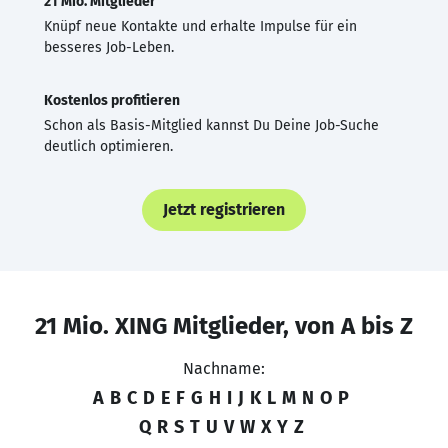
21 Mio. Mitglieder
Knüpf neue Kontakte und erhalte Impulse für ein
besseres Job-Leben.
Kostenlos profitieren
Schon als Basis-Mitglied kannst Du Deine Job-Suche
deutlich optimieren.
Jetzt registrieren
21 Mio. XING Mitglieder, von A bis Z
Nachname:
A
B
C
D
E
F
G
H
I
J
K
L
M
N
O
P
Q
R
S
T
U
V
W
X
Y
Z