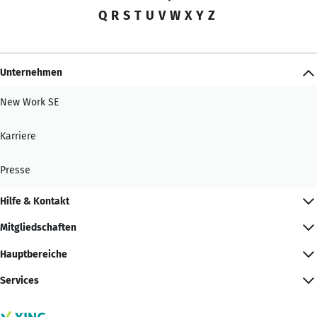
Q
R
S
T
U
V
W
X
Y
Z
Unternehmen
New Work SE
Karriere
Presse
Hilfe & Kontakt
Mitgliedschaften
Hauptbereiche
Services