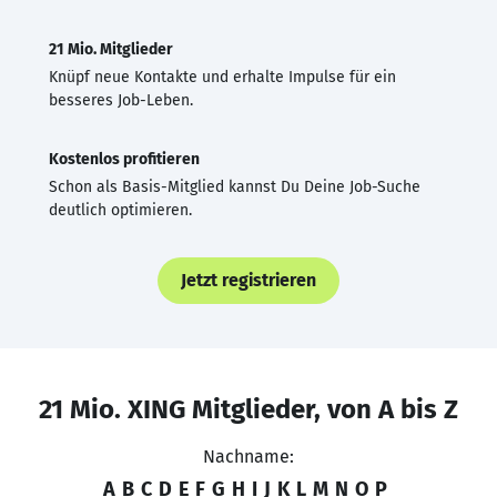
21 Mio. Mitglieder
Knüpf neue Kontakte und erhalte Impulse für ein
besseres Job-Leben.
Kostenlos profitieren
Schon als Basis-Mitglied kannst Du Deine Job-Suche
deutlich optimieren.
Jetzt registrieren
21 Mio. XING Mitglieder, von A bis Z
Nachname:
A
B
C
D
E
F
G
H
I
J
K
L
M
N
O
P