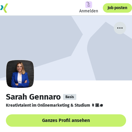
Job posten
Anmelden
Sarah Gennaro
Basis
Kreativtalent im Onlinemarketing & Studium 👩🏼‍🎓
Ganzes Profil ansehen