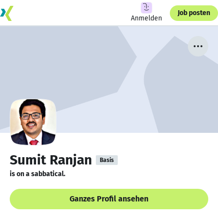
Job posten
Anmelden
Sumit Ranjan
Basis
is on a sabbatical.
Ganzes Profil ansehen