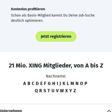
Kostenlos profitieren
Schon als Basis-Mitglied kannst Du Deine Job-Suche
deutlich optimieren.
Jetzt registrieren
21 Mio. XING Mitglieder, von A bis Z
Nachname:
A
B
C
D
E
F
G
H
I
J
K
L
M
N
O
P
Q
R
S
T
U
V
W
X
Y
Z
Unternehmen