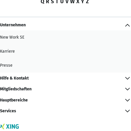
Q
R
S
T
U
V
W
X
Y
Z
Unternehmen
New Work SE
Karriere
Presse
Hilfe & Kontakt
Mitgliedschaften
Hauptbereiche
Services