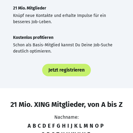
21 Mio. Mitglieder
Knüpf neue Kontakte und erhalte Impulse für ein
besseres Job-Leben.
Kostenlos profitieren
Schon als Basis-Mitglied kannst Du Deine Job-Suche
deutlich optimieren.
Jetzt registrieren
21 Mio. XING Mitglieder, von A bis Z
Nachname:
A
B
C
D
E
F
G
H
I
J
K
L
M
N
O
P