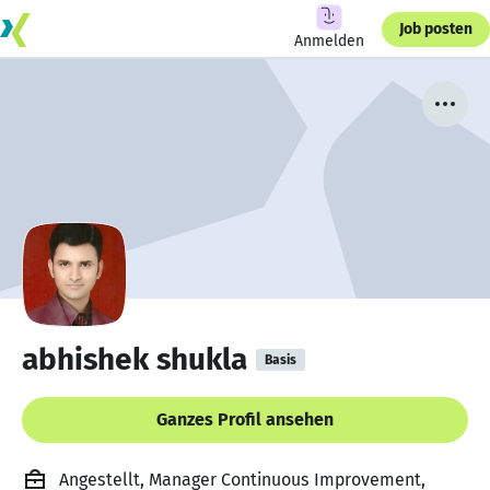
Job posten
Anmelden
abhishek shukla
Basis
Ganzes Profil ansehen
Angestellt, Manager Continuous Improvement,