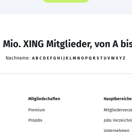
 Mio. XING Mitglieder, von A bi
Nachname:
A
B
C
D
E
F
G
H
I
J
K
L
M
N
O
P
Q
R
S
T
U
V
W
X
Y
Z
Mitgliedschaften
Hauptbereiche
Premium
Mitgliederverz
ProJobs
Jobs Verzeichn
Unternehmen