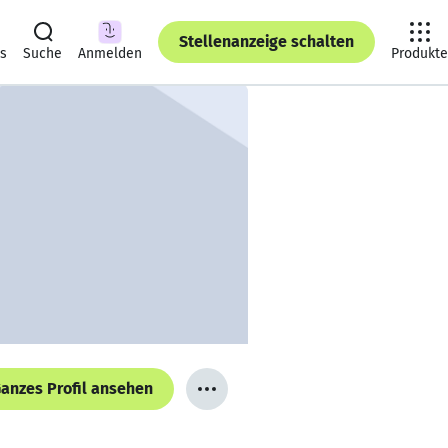
Stellenanzeige schalten
ts
Suche
Anmelden
Produkte
anzes Profil ansehen