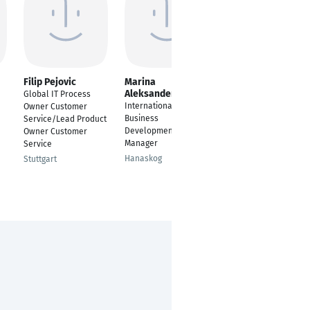
Filip Pejovic
Marina
Robin Barten
Aleksandersson
Global IT Process
Head of Agile
International
Owner Customer
Transformation
Business
Service/Lead Product
Stuttgart
Development
Owner Customer
Manager
Service
Hanaskog
Stuttgart