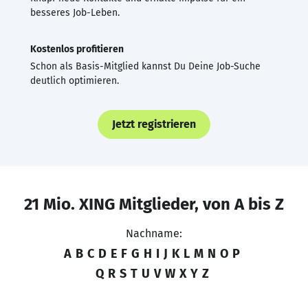
besseres Job-Leben.
Kostenlos profitieren
Schon als Basis-Mitglied kannst Du Deine Job-Suche
deutlich optimieren.
Jetzt registrieren
21 Mio. XING Mitglieder, von A bis Z
Nachname:
A
B
C
D
E
F
G
H
I
J
K
L
M
N
O
P
Q
R
S
T
U
V
W
X
Y
Z