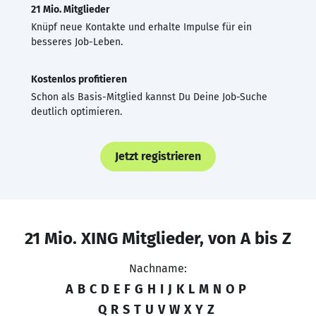
21 Mio. Mitglieder
Knüpf neue Kontakte und erhalte Impulse für ein
besseres Job-Leben.
Kostenlos profitieren
Schon als Basis-Mitglied kannst Du Deine Job-Suche
deutlich optimieren.
Jetzt registrieren
21 Mio. XING Mitglieder, von A bis Z
Nachname:
A
B
C
D
E
F
G
H
I
J
K
L
M
N
O
P
Q
R
S
T
U
V
W
X
Y
Z