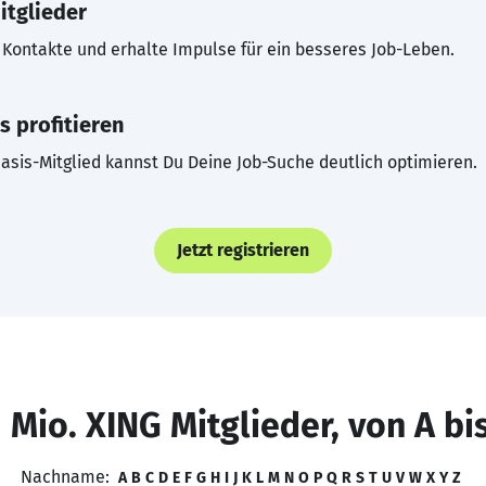
itglieder
Kontakte und erhalte Impulse für ein besseres Job-Leben.
s profitieren
asis-Mitglied kannst Du Deine Job-Suche deutlich optimieren.
Jetzt registrieren
 Mio. XING Mitglieder, von A bi
Nachname:
A
B
C
D
E
F
G
H
I
J
K
L
M
N
O
P
Q
R
S
T
U
V
W
X
Y
Z