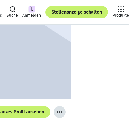
Stellenanzeige schalten
ts
Suche
Anmelden
Produkte
anzes Profil ansehen