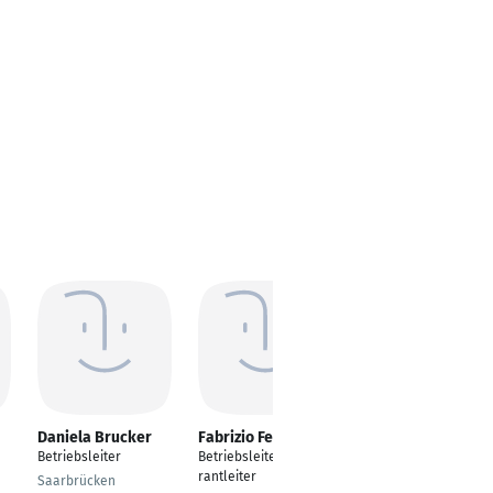
Daniela Brucker
Fabrizio Ferrara
Sebastian Bammer
Betriebsleiter
Betriebsleiter/Restau
Gastronomieleiter
rantleiter
Saarbrücken
Stuttgart