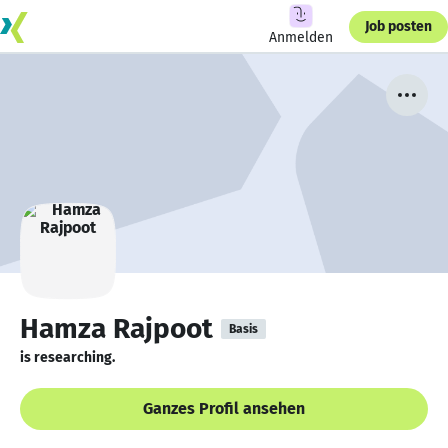
Job posten
Anmelden
Hamza Rajpoot
Basis
is researching.
Ganzes Profil ansehen