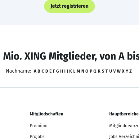
Jetzt registrieren
 Mio. XING Mitglieder, von A bi
Nachname:
A
B
C
D
E
F
G
H
I
J
K
L
M
N
O
P
Q
R
S
T
U
V
W
X
Y
Z
Mitgliedschaften
Hauptbereiche
Premium
Mitgliederverz
ProJobs
Jobs Verzeichn