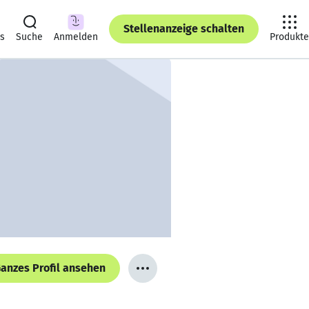
Stellenanzeige schalten
ts
Suche
Anmelden
Produkte
anzes Profil ansehen