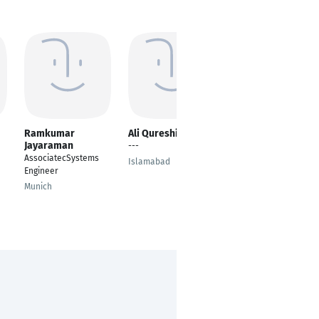
Ramkumar
Ali Qureshi
Amit Vikram
Jayaraman
Tripathi
---
AssociatecSystems
IT admin and
Islamabad
Engineer
consultant
Munich
Kiev