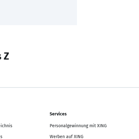
s Z
Services
eichnis
Personalgewinnung mit XING
is
Werben auf XING