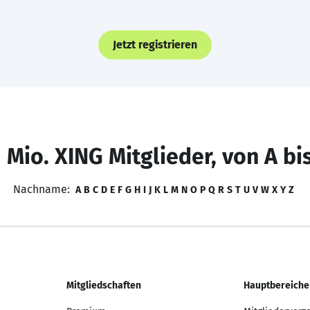
Jetzt registrieren
 Mio. XING Mitglieder, von A bi
Nachname:
A
B
C
D
E
F
G
H
I
J
K
L
M
N
O
P
Q
R
S
T
U
V
W
X
Y
Z
Mitgliedschaften
Hauptbereiche