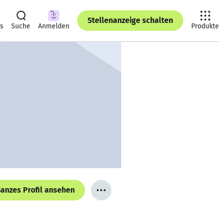
Stellenanzeige schalten
ts
Suche
Anmelden
Produkte
anzes Profil ansehen