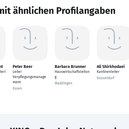
mit ähnlichen Profilangaben
ht
Peter Beer
Barbara Brunner
Ali Shirkhodaei
teri
Leiter
Hauswirtschaftsleitun
Kantinenleiter
Verpflegungsmanage
g
Düsseldorf
ment
Waiblingen
Essen