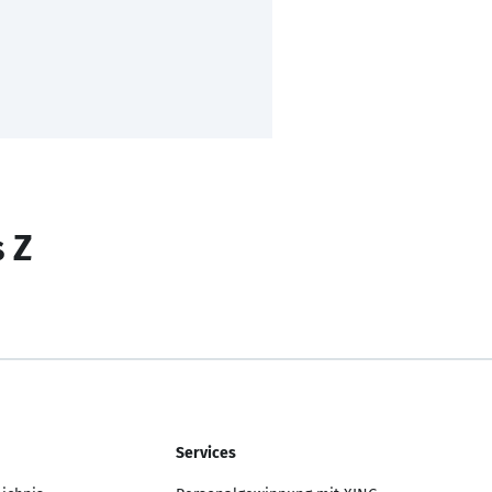
s Z
Services