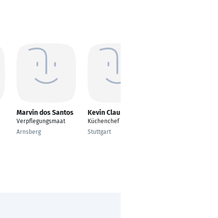
Marvin dos Santos
Kevin Clauß
Barbara
Zimmermann
Verpflegungsmaat
Küchenchef
Küchenleiterin
Arnsberg
Stuttgart
Windeck