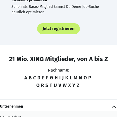
Kostenlos profitieren
Schon als Basis-Mitglied kannst Du Deine Job-Suche
deutlich optimieren.
Jetzt registrieren
21 Mio. XING Mitglieder, von A bis Z
Nachname:
A
B
C
D
E
F
G
H
I
J
K
L
M
N
O
P
Q
R
S
T
U
V
W
X
Y
Z
Unternehmen