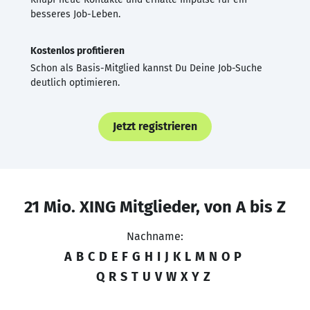
besseres Job-Leben.
Kostenlos profitieren
Schon als Basis-Mitglied kannst Du Deine Job-Suche
deutlich optimieren.
Jetzt registrieren
21 Mio. XING Mitglieder, von A bis Z
Nachname:
A
B
C
D
E
F
G
H
I
J
K
L
M
N
O
P
Q
R
S
T
U
V
W
X
Y
Z