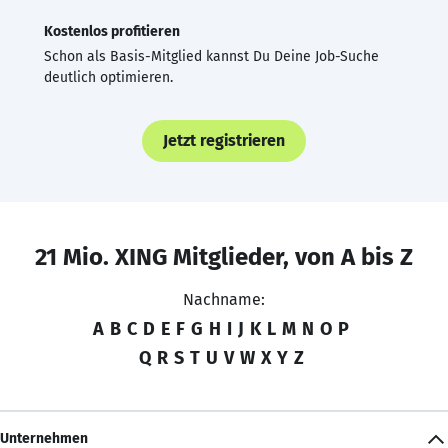
Kostenlos profitieren
Schon als Basis-Mitglied kannst Du Deine Job-Suche
deutlich optimieren.
Jetzt registrieren
21 Mio. XING Mitglieder, von A bis Z
Nachname:
A
B
C
D
E
F
G
H
I
J
K
L
M
N
O
P
Q
R
S
T
U
V
W
X
Y
Z
Unternehmen