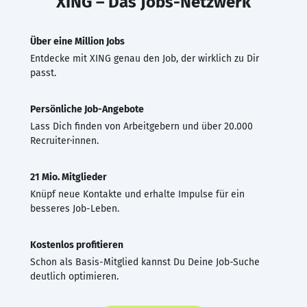
XING – Das Jobs-Netzwerk
Über eine Million Jobs
Entdecke mit XING genau den Job, der wirklich zu Dir
passt.
Persönliche Job-Angebote
Lass Dich finden von Arbeitgebern und über 20.000
Recruiter·innen.
21 Mio. Mitglieder
Knüpf neue Kontakte und erhalte Impulse für ein
besseres Job-Leben.
Kostenlos profitieren
Schon als Basis-Mitglied kannst Du Deine Job-Suche
deutlich optimieren.