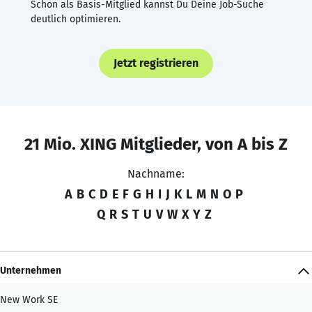
Schon als Basis-Mitglied kannst Du Deine Job-Suche
deutlich optimieren.
Jetzt registrieren
21 Mio. XING Mitglieder, von A bis Z
Nachname:
A
B
C
D
E
F
G
H
I
J
K
L
M
N
O
P
Q
R
S
T
U
V
W
X
Y
Z
Unternehmen
New Work SE