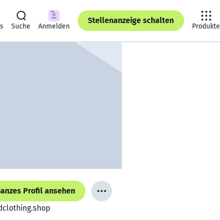
Stellenanzeige schalten
ts
Suche
Anmelden
Produkte
anzes Profil ansehen
dclothing.shop