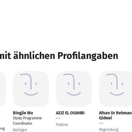
mit ähnlichen Profilangaben
Bingjie Wu
AZIZ EL OUAHBI
Afnan Ur Rehman
Qidwai
Study Programme
---
---
Coordinator
Padova
eug
Regensburg
Balingen