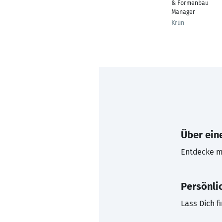
& Formenbau
Manager
Krün
Über eine
Entdecke mi
Persönli
Lass Dich f