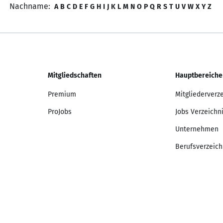
Nachname:
A
B
C
D
E
F
G
H
I
J
K
L
M
N
O
P
Q
R
S
T
U
V
W
X
Y
Z
Mitgliedschaften
Hauptbereiche
Premium
Mitgliederverz
ProJobs
Jobs Verzeichn
Unternehmen
Berufsverzeich