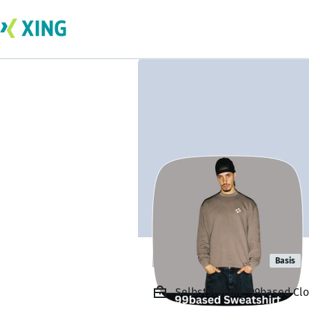
based based
Basis
Selbstständig, 99based Clo