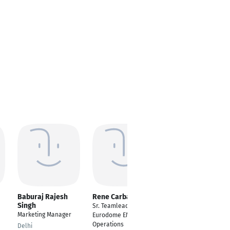
Baburaj Rajesh
Rene Carbajal
Kareem Hebisha
Singh
Sr. Teamlead
Senior Supply Chain
Marketing Manager
Eurodome EMEA
Manager
Operations
Delhi
Munich