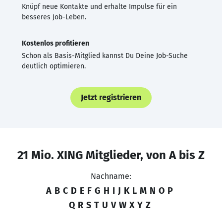
Knüpf neue Kontakte und erhalte Impulse für ein
besseres Job-Leben.
Kostenlos profitieren
Schon als Basis-Mitglied kannst Du Deine Job-Suche
deutlich optimieren.
Jetzt registrieren
21 Mio. XING Mitglieder, von A bis Z
Nachname:
A
B
C
D
E
F
G
H
I
J
K
L
M
N
O
P
Q
R
S
T
U
V
W
X
Y
Z