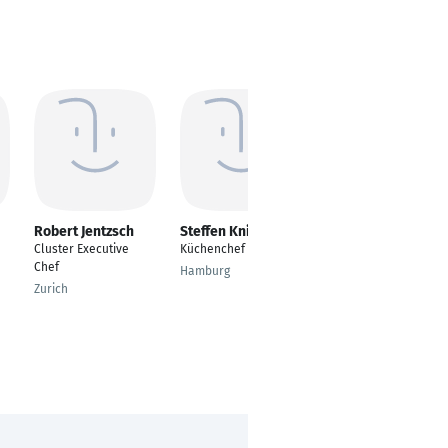
Robert Jentzsch
Steffen Kniesa
Julie Farah
Cluster Executive
Küchenchef
Executive Chef
Chef
Hamburg
ramstein air bass
Zurich