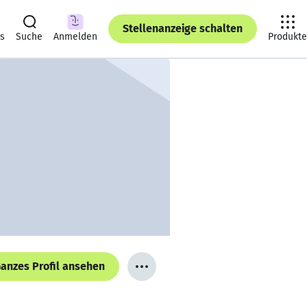
Stellenanzeige schalten
ts
Suche
Anmelden
Produkte
anzes Profil ansehen