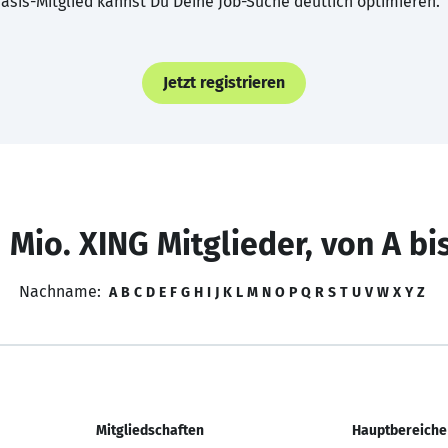
asis-Mitglied kannst Du Deine Job-Suche deutlich optimieren.
Jetzt registrieren
 Mio. XING Mitglieder, von A bi
Nachname:
A
B
C
D
E
F
G
H
I
J
K
L
M
N
O
P
Q
R
S
T
U
V
W
X
Y
Z
Mitgliedschaften
Hauptbereiche