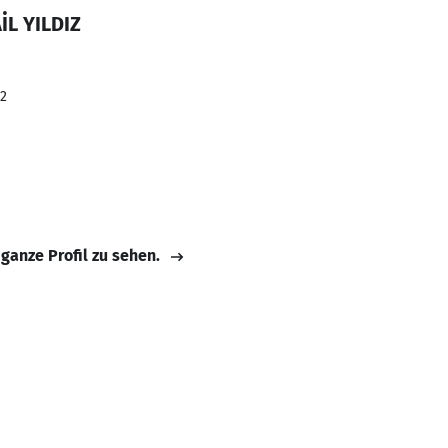
İL YILDIZ
22
 ganze Profil zu sehen.