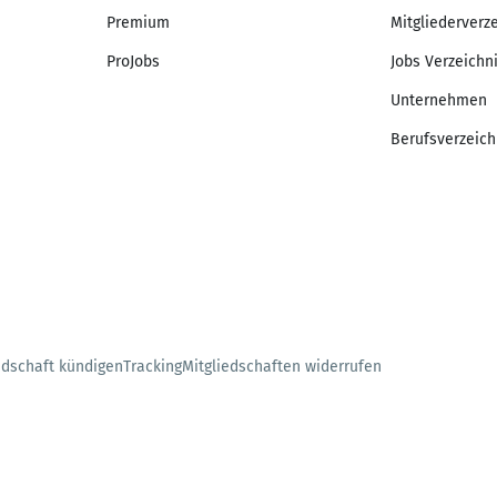
Premium
Mitgliederverz
ProJobs
Jobs Verzeichn
Unternehmen
Berufsverzeich
edschaft kündigen
Tracking
Mitgliedschaften widerrufen