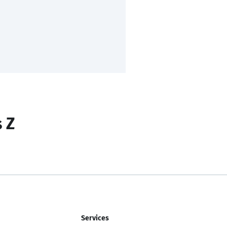
s Z
Services