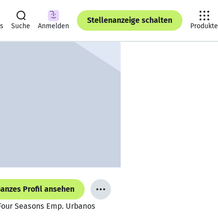
Stellenanzeige schalten
ts
Suche
Anmelden
Produkte
anzes Profil ansehen
, Four Seasons Emp. Urbanos