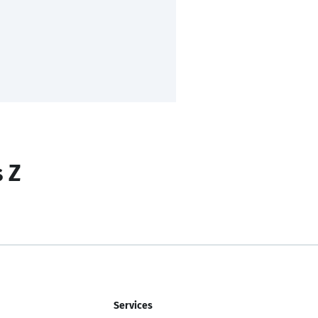
s Z
Services