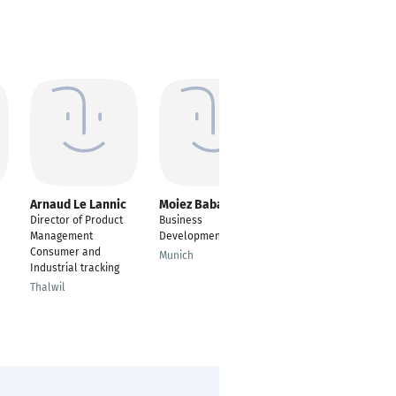
Arnaud Le Lannic
Moiez Babar
Joseph Payappan
Director of Product
Business
Director Comercial
Management
Development & Sales
Chennai
Consumer and
Munich
Industrial tracking
Thalwil