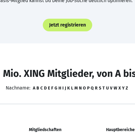
asis-Mitglied kannst Du Deine Job-Suche deutlich optimieren.
Jetzt registrieren
 Mio. XING Mitglieder, von A bi
Nachname:
A
B
C
D
E
F
G
H
I
J
K
L
M
N
O
P
Q
R
S
T
U
V
W
X
Y
Z
Mitgliedschaften
Hauptbereiche