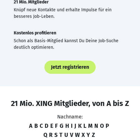
21 Mio. Mitglieder
Knüpf neue Kontakte und erhalte Impulse für ein
besseres Job-Leben.
Kostenlos profitieren
Schon als Basis-Mitglied kannst Du Deine Job-Suche
deutlich optimieren.
Jetzt registrieren
21 Mio. XING Mitglieder, von A bis Z
Nachname:
A
B
C
D
E
F
G
H
I
J
K
L
M
N
O
P
Q
R
S
T
U
V
W
X
Y
Z