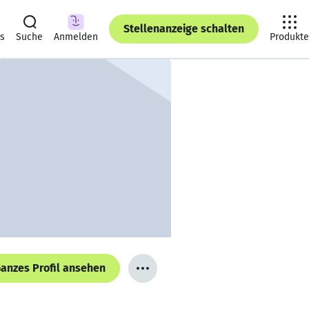
Stellenanzeige schalten
ts
Suche
Anmelden
Produkte
anzes Profil ansehen