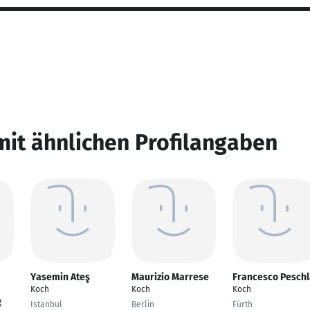
mit ähnlichen Profilangaben
Yasemin Ateş
Maurizio Marrese
Francesco Peschl
Koch
Koch
Koch
g
Istanbul
Berlin
Fürth