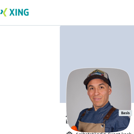
John Delgado
Basis
ist verfügbar. ✅