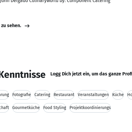
, John Delgado Culinaryworld by: Component Catering
e zu sehen.
Kenntnisse
Logg Dich jetzt ein, um das ganze Prof
hrung
Fotografie
Catering
Restaurant
Veranstaltungen
Küche
Ho
chaft
Gourmetküche
Food Styling
Projektkoordinierungs