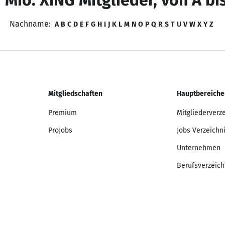
 Mio. XING Mitglieder, von A bi
Nachname:
A
B
C
D
E
F
G
H
I
J
K
L
M
N
O
P
Q
R
S
T
U
V
W
X
Y
Z
Mitgliedschaften
Hauptbereiche
Premium
Mitgliederverz
ProJobs
Jobs Verzeichn
Unternehmen
Berufsverzeich