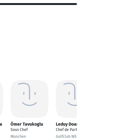
a
Ömer Tavukoglu
Leduy Doan
Ipek Cottingham
Sous Chef
Chef de Partie
Sous-Chefin
München
Golfclub Wilkinghege
Köln