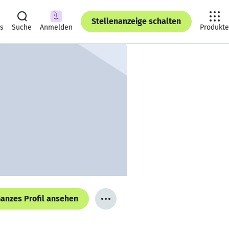
Stellenanzeige schalten
ts
Suche
Anmelden
Produkte
anzes Profil ansehen