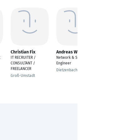
Christian Fix
Andreas Wiegand
Anand Sharma
t
IT RECRUITER /
Network & Security
Sr. Service Delivery
CONSULTANT /
Engineer
Manager
FREELANCER
Dietzenbach
Singapore
Groß-Umstadt