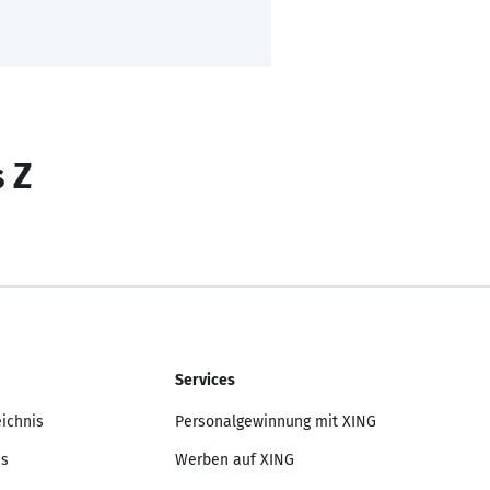
s Z
Services
eichnis
Personalgewinnung mit XING
is
Werben auf XING