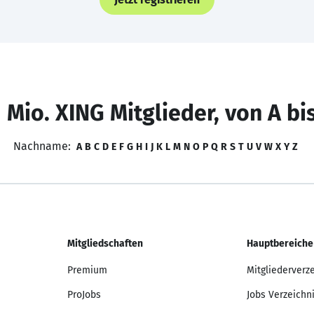
 Mio. XING Mitglieder, von A bi
Nachname:
A
B
C
D
E
F
G
H
I
J
K
L
M
N
O
P
Q
R
S
T
U
V
W
X
Y
Z
Mitgliedschaften
Hauptbereiche
Premium
Mitgliederverz
ProJobs
Jobs Verzeichn