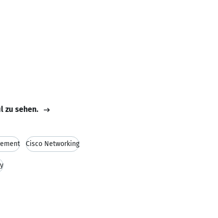
il zu sehen.
gement
Cisco Networking
ty