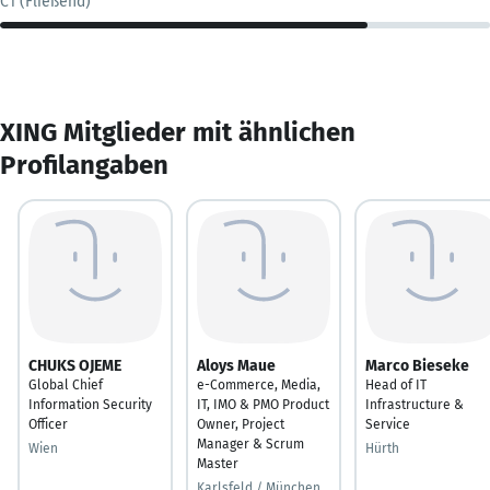
C1 (Fließend)
XING Mitglieder mit ähnlichen
Profilangaben
CHUKS OJEME
Aloys Maue
Marco Bieseke
Global Chief
e-Commerce, Media,
Head of IT
Information Security
IT, IMO & PMO Product
Infrastructure &
Officer
Owner, Project
Service
Manager & Scrum
Wien
Hürth
Master
Karlsfeld / München