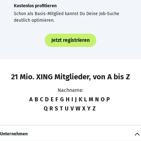
Kostenlos profitieren
Schon als Basis-Mitglied kannst Du Deine Job-Suche
deutlich optimieren.
Jetzt registrieren
21 Mio. XING Mitglieder, von A bis Z
Nachname:
A
B
C
D
E
F
G
H
I
J
K
L
M
N
O
P
Q
R
S
T
U
V
W
X
Y
Z
Unternehmen