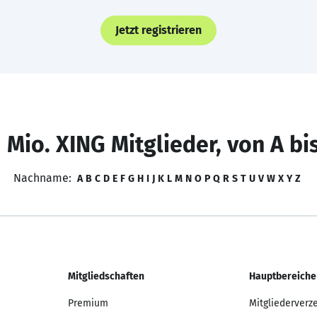
Jetzt registrieren
 Mio. XING Mitglieder, von A bi
Nachname:
A
B
C
D
E
F
G
H
I
J
K
L
M
N
O
P
Q
R
S
T
U
V
W
X
Y
Z
Mitgliedschaften
Hauptbereiche
Premium
Mitgliederverz