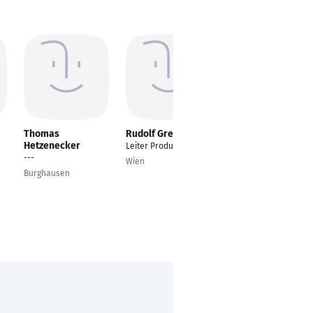
Thomas
Rudolf Greppel
Dustin Levie
Hetzenecker
Leiter Produktion
Gastronomieleiter
---
Wien
Aichach
Burghausen