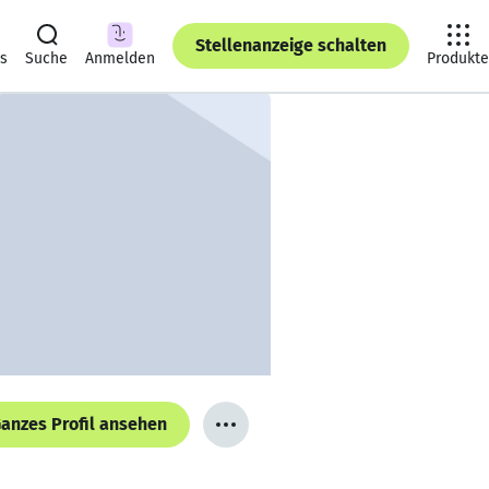
Stellenanzeige schalten
ts
Suche
Anmelden
Produkte
anzes Profil ansehen