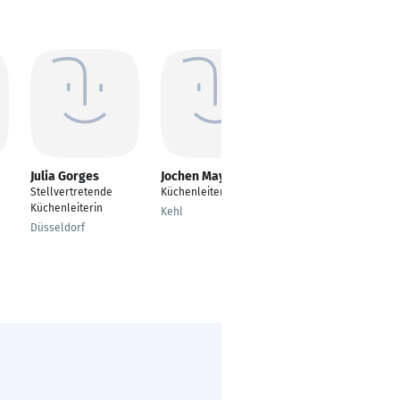
Julia Gorges
Jochen Mayer
Stefan Beyel
Stellvertretende
Küchenleiter
Koch/ Küchenmeister
Küchenleiterin
Kehl
Düren
Düsseldorf