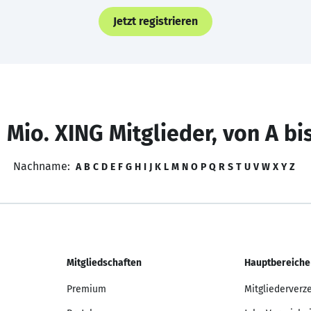
Jetzt registrieren
 Mio. XING Mitglieder, von A bi
Nachname:
A
B
C
D
E
F
G
H
I
J
K
L
M
N
O
P
Q
R
S
T
U
V
W
X
Y
Z
Mitgliedschaften
Hauptbereiche
Premium
Mitgliederverz