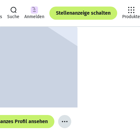
Stellenanzeige schalten
ts
Suche
Anmelden
Produkte
anzes Profil ansehen