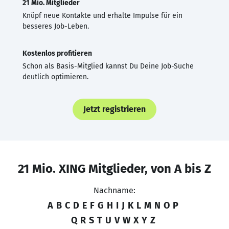
21 Mio. Mitglieder
Knüpf neue Kontakte und erhalte Impulse für ein
besseres Job-Leben.
Kostenlos profitieren
Schon als Basis-Mitglied kannst Du Deine Job-Suche
deutlich optimieren.
Jetzt registrieren
21 Mio. XING Mitglieder, von A bis Z
Nachname:
A
B
C
D
E
F
G
H
I
J
K
L
M
N
O
P
Q
R
S
T
U
V
W
X
Y
Z