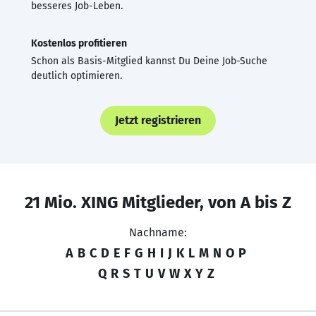
besseres Job-Leben.
Kostenlos profitieren
Schon als Basis-Mitglied kannst Du Deine Job-Suche
deutlich optimieren.
Jetzt registrieren
21 Mio. XING Mitglieder, von A bis Z
Nachname:
A
B
C
D
E
F
G
H
I
J
K
L
M
N
O
P
Q
R
S
T
U
V
W
X
Y
Z